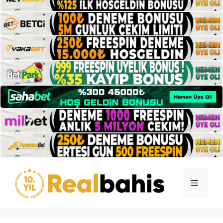
İçeriğe
atla
Menü