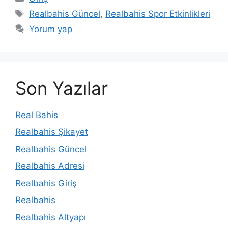
Etiketler
Realbahis Güncel
,
Realbahis Spor Etkinlikleri
Yorum yap
Son Yazılar
Real Bahis
Realbahis Şikayet
Realbahis Güncel
Realbahis Adresi
Realbahis Giriş
Realbahis
Realbahis Altyapı