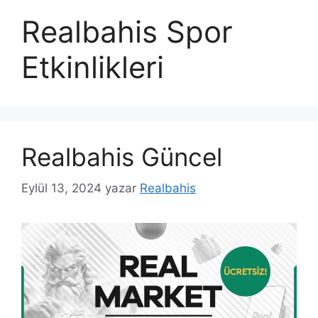
Realbahis Spor
Etkinlikleri
Realbahis Güncel
Eylül 13, 2024
yazar
Realbahis