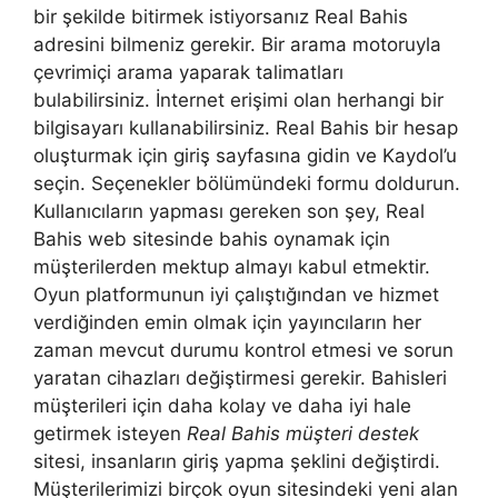
bir şekilde bitirmek istiyorsanız Real Bahis
adresini bilmeniz gerekir. Bir arama motoruyla
çevrimiçi arama yaparak talimatları
bulabilirsiniz. İnternet erişimi olan herhangi bir
bilgisayarı kullanabilirsiniz. Real Bahis bir hesap
oluşturmak için giriş sayfasına gidin ve Kaydol’u
seçin. Seçenekler bölümündeki formu doldurun.
Kullanıcıların yapması gereken son şey, Real
Bahis web sitesinde bahis oynamak için
müşterilerden mektup almayı kabul etmektir.
Oyun platformunun iyi çalıştığından ve hizmet
verdiğinden emin olmak için yayıncıların her
zaman mevcut durumu kontrol etmesi ve sorun
yaratan cihazları değiştirmesi gerekir. Bahisleri
müşterileri için daha kolay ve daha iyi hale
getirmek isteyen
Real Bahis müşteri destek
sitesi, insanların giriş yapma şeklini değiştirdi.
Müşterilerimizi birçok oyun sitesindeki yeni alan