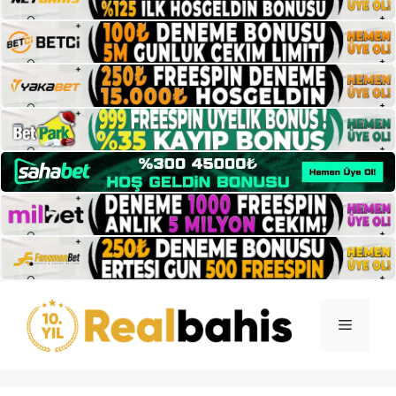
İçeriğe
atla
Menü