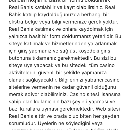
bundan hoşlanır. Basit bir formu doldurarak
Real Bahis katılabilir ve kayıt olabilirsiniz. Real
Bahis katılıp kaydolduğunuzda herhangi bir
ekstra belge veya bilgi vermenize gerek yoktur.
Real Bahis katılmak ve onlara kaydolmak için
yalnızca basit bir form doldurmanız yeterlidir. Bu
siteye katılmak ve hizmetlerinden yararlanmak
için giriş yapmanız ve sağ üst köşedeki giriş
butonuna tıklamanız gerekmektedir. Bu sizi bu
siteye üye yapacak ve bu sitedeki tüm casino
aktivitelerini güvenli bir şekilde yapmanıza
olanak sağlayacaktır. Bilgilerinizi yabancı casino
sitelerine vermenin ne kadar güvenli olduğunu
merak ediyor olabilirsiniz. Casino sitesi lisansına
sahip olan kullanıcının bazı şeyleri yapması ve
bazı kurallara uyması gerekmektedir. Web sitesi
Real Bahis aittir ve orada olup biten her şeyden
sorumludur. Üyelerin ne söylediğini veya