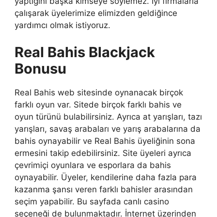
yaptığını başka kimseye söylemez. İyi firmalarla
çalışarak üyelerimize elimizden geldiğince
yardımcı olmak istiyoruz.
Real Bahis Blackjack
Bonusu
Real Bahis web sitesinde oynanacak birçok
farklı oyun var. Sitede birçok farklı bahis ve
oyun türünü bulabilirsiniz. Ayrıca at yarışları, tazı
yarışları, savaş arabaları ve yarış arabalarına da
bahis oynayabilir ve Real Bahis üyeliğinin sona
ermesini takip edebilirsiniz. Site üyeleri ayrıca
çevrimiçi oyunlara ve esporlara da bahis
oynayabilir. Üyeler, kendilerine daha fazla para
kazanma şansı veren farklı bahisler arasından
seçim yapabilir. Bu sayfada canlı casino
seçeneği de bulunmaktadır. İnternet üzerinden