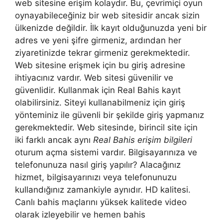
web sitesine erişim kolaydır. Bu, çevrimiçi oyun
oynayabileceğiniz bir web sitesidir ancak sizin
ülkenizde değildir. İlk kayıt olduğunuzda yeni bir
adres ve yeni şifre girmeniz, ardından her
ziyaretinizde tekrar girmeniz gerekmektedir.
Web sitesine erişmek için bu giriş adresine
ihtiyacınız vardır. Web sitesi güvenilir ve
güvenlidir. Kullanmak için Real Bahis kayıt
olabilirsiniz. Siteyi kullanabilmeniz için giriş
yönteminiz ile güvenli bir şekilde giriş yapmanız
gerekmektedir. Web sitesinde, birincil site için
iki farklı ancak aynı
Real Bahis erişim bilgileri
oturum açma sistemi vardır. Bilgisayarınıza ve
telefonunuza nasıl giriş yapılır? Alacağınız
hizmet, bilgisayarınızı veya telefonunuzu
kullandığınız zamankiyle aynıdır. HD kalitesi.
Canlı bahis maçlarını yüksek kalitede video
olarak izleyebilir ve hemen bahis