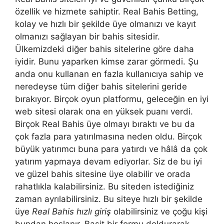
özellik ve hizmete sahiptir. Real Bahis Betting,
kolay ve hızlı bir şekilde üye olmanızı ve kayıt
olmanızı sağlayan bir bahis sitesidir.
Ülkemizdeki diğer bahis sitelerine göre daha
iyidir. Bunu yaparken kimse zarar görmedi. Şu
anda onu kullanan en fazla kullanıcıya sahip ve
neredeyse tüm diğer bahis sitelerini geride
bırakıyor. Birçok oyun platformu, geleceğin en iyi
web sitesi olarak ona en yüksek puanı verdi.
Birçok Real Bahis üye olmayı bıraktı ve bu da
çok fazla para yatırılmasına neden oldu. Birçok
büyük yatırımcı buna para yatırdı ve hâlâ da çok
yatırım yapmaya devam ediyorlar. Siz de bu iyi
ve güzel bahis sitesine üye olabilir ve orada
rahatlıkla kalabilirsiniz. Bu siteden istediğiniz
zaman ayrılabilirsiniz. Bu siteye hızlı bir şekilde
üye
Real Bahis hızlı giriş
olabilirsiniz ve çoğu kişi