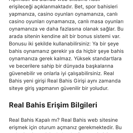
erişileceği açıklanmaktadır. Bet, spor bahisleri
yapmanıza, casino oyunları oynamanıza, canlı
casino oyunları oynamanıza, canlı masa oyunları
oynamanıza ve daha fazlasına olanak sağlar. Bu
arada sitenin kendine ait bir bonus sistemi var.
Bonusu iki şekilde kullanabilirsiniz: Ya bir şeye
bahis oynamanız gerekir ya da hiçbir şeye bahis
oynamanıza gerek kalmaz. Yüksek standartlara
ve becerilere sahip bir dünyada başkalarına
güvenebilir ve onlarla iyi çalışabilirsiniz. Real
Bahis yeni girişi Real Bahis Girişi aynı zamanda
siteye giriş yapmanın güvenilir bir yoludur.
Real Bahis Erişim Bilgileri
Real Bahis Kapalı mı? Real Bahis web sitesine
erişmek için oturum açmanız gerekmektedir. Bu