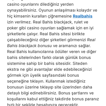
casino oyunlarını dilediğiniz yerden
oynayabilirsiniz. Oyunun anlaşılması kolaydır ve
hiç kimsenin kuralları çiğnemesine
Realbahis
izin verilmez. Real Bahis blackjack, rulet ve
poker gibi casino oyunları sağlamak için en iyi
şirketlerle çalışır. Real Bahis sitesi birlikte
çalışabileceğiniz diğer şirketleri görmenizi
Real
Bahis blackjack bonusu
ve aramanızı sağlar.
Real Bahis kullanıcılarına ödüller veren ve diğer
bahis sitelerinden farklı olarak günlük bonus
sistemine sahip bir bahis sitesidir. Siteden
ekstra ne gibi avantajlar elde edebileceğinizi
görmek için üyelik sayfasındaki bonus
seçeneğine tıklayın. Kullanmak istediğiniz
bonusun üzerine tıklayıp site üzerinden daha
detaylı bilgi edinebilirsiniz. Bonus şartlarını ve
koşullarını kabul ettiğiniz takdirde bonus paranız
hızlı bir şekilde hesabınıza geçecektir.