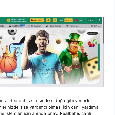
niz. Realbahis sitesinde olduğu gibi yerinde
erinizde size yardımcı olması için canlı yardıma
e işlemleri için anında onay. Realbahis canlı