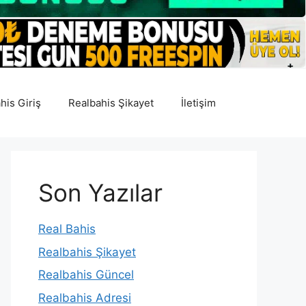
his Giriş
Realbahis Şikayet
İletişim
Son Yazılar
Real Bahis
Realbahis Şikayet
Realbahis Güncel
Realbahis Adresi