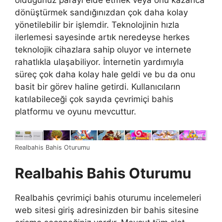
dönüştürmek sandığınızdan çok daha kolay
yönetilebilir bir işlemdir. Teknolojinin hızla
ilerlemesi sayesinde artık neredeyse herkes
teknolojik cihazlara sahip oluyor ve internete
rahatlıkla ulaşabiliyor. İnternetin yardımıyla
süreç çok daha kolay hale geldi ve bu da onu
basit bir görev haline getirdi. Kullanıcıların
katılabileceği çok sayıda çevrimiçi bahis
platformu ve oyunu mevcuttur.
Realbahis Bahis Oturumu
Realbahis Bahis Oturumu
Realbahis çevrimiçi bahis oturumu incelemeleri
web sitesi giriş adresinizden bir bahis sitesine