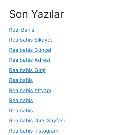
Son Yazılar
Real Bahis
Realbahis Şikayet
Realbahis Güncel
Realbahis Adresi
Realbahis Giriş
Realbahis
Realbahis Altyapı
Realbahis
Realbahis
Realbahis Giriş Sayfası
Realbahis İnstagram