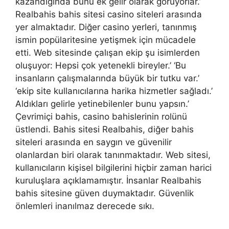
kazandığında bunu ek gelir olarak görüyorlar.’
Realbahis bahis sitesi casino siteleri arasında
yer almaktadır. Diğer casino yerleri, tanınmış
ismin popülaritesine yetişmek için mücadele
etti. Web sitesinde çalışan ekip şu isimlerden
oluşuyor: Hepsi çok yetenekli bireyler.’ ‘Bu
insanların çalışmalarında büyük bir tutku var.’
‘ekip site kullanıcılarına harika hizmetler sağladı.’
Aldıkları gelirle yetinebilenler bunu yapsın.’
Çevrimiçi bahis, casino bahislerinin rolünü
üstlendi. Bahis sitesi Realbahis, diğer bahis
siteleri arasında en saygın ve güvenilir
olanlardan biri olarak tanınmaktadır. Web sitesi,
kullanıcıların kişisel bilgilerini hiçbir zaman harici
kuruluşlara açıklamamıştır. İnsanlar Realbahis
bahis sitesine güven duymaktadır. Güvenlik
önlemleri inanılmaz derecede sıkı.