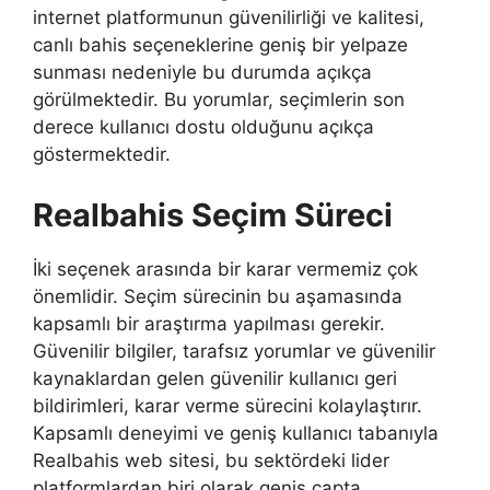
internet platformunun güvenilirliği ve kalitesi,
canlı bahis seçeneklerine geniş bir yelpaze
sunması nedeniyle bu durumda açıkça
görülmektedir. Bu yorumlar, seçimlerin son
derece kullanıcı dostu olduğunu açıkça
göstermektedir.
Realbahis Seçim Süreci
İki seçenek arasında bir karar vermemiz çok
önemlidir. Seçim sürecinin bu aşamasında
kapsamlı bir araştırma yapılması gerekir.
Güvenilir bilgiler, tarafsız yorumlar ve güvenilir
kaynaklardan gelen güvenilir kullanıcı geri
bildirimleri, karar verme sürecini kolaylaştırır.
Kapsamlı deneyimi ve geniş kullanıcı tabanıyla
Realbahis web sitesi, bu sektördeki lider
platformlardan biri olarak geniş çapta