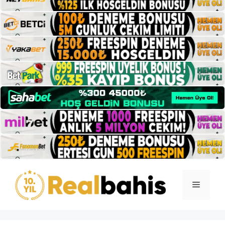
İçeriğe
atla
Menü