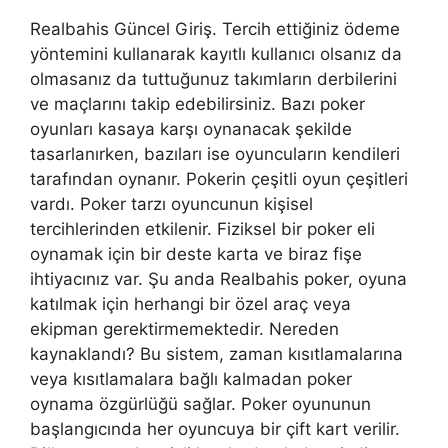
Realbahis Güncel Giriş. Tercih ettiğiniz ödeme
yöntemini kullanarak kayıtlı kullanıcı olsanız da
olmasanız da tuttuğunuz takımların derbilerini
ve maçlarını takip edebilirsiniz. Bazı poker
oyunları kasaya karşı oynanacak şekilde
tasarlanırken, bazıları ise oyuncuların kendileri
tarafından oynanır. Pokerin çeşitli oyun çeşitleri
vardı. Poker tarzı oyuncunun kişisel
tercihlerinden etkilenir. Fiziksel bir poker eli
oynamak için bir deste karta ve biraz fişe
ihtiyacınız var. Şu anda Realbahis poker, oyuna
katılmak için herhangi bir özel araç veya
ekipman gerektirmemektedir. Nereden
kaynaklandı? Bu sistem, zaman kısıtlamalarına
veya kısıtlamalara bağlı kalmadan poker
oynama özgürlüğü sağlar. Poker oyununun
başlangıcında her oyuncuya bir çift kart verilir.