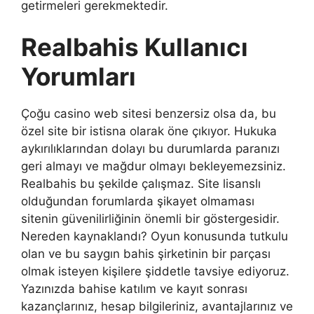
getirmeleri gerekmektedir.
Realbahis Kullanıcı
Yorumları
Çoğu casino web sitesi benzersiz olsa da, bu
özel site bir istisna olarak öne çıkıyor. Hukuka
aykırılıklarından dolayı bu durumlarda paranızı
geri almayı ve mağdur olmayı bekleyemezsiniz.
Realbahis bu şekilde çalışmaz. Site lisanslı
olduğundan forumlarda şikayet olmaması
sitenin güvenilirliğinin önemli bir göstergesidir.
Nereden kaynaklandı? Oyun konusunda tutkulu
olan ve bu saygın bahis şirketinin bir parçası
olmak isteyen kişilere şiddetle tavsiye ediyoruz.
Yazınızda bahise katılım ve kayıt sonrası
kazançlarınız, hesap bilgileriniz, avantajlarınız ve