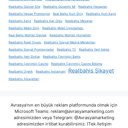
Realbahis Güncel Site
Realbahis Güvenilir Mi
Realbahis Hesapları
Realbahis Hesap Promosyon
Real Bahis Hızlı Giriş
Realbahis Hızlı Kayıt
Realbahis Kayıt
Realbahis Kaç Oldu
Realbahis Mesajlar
Realbahis Mobil Giriş
Realbahis Mobil Uygulaması
Real Bahis Müşteri Destek
Realbahis Müşteri Hizmetleri
Realbahis Rulet Oyunu
Realbahis Sosyal Medya Meraklıları
Realbahis Sosyal Promosyonlar
Realbahis TV
Realbahis Yeni Adres
Realbahis Yeni Slotlar
Realbahis Çevrimiçi Bahis
Realbahis Çevrimiçi Casino
Realbahis Çevrimiçi Casino Bölümü
Realbahis Şikayet
Realbahis Üyelik
Realbahis İnstagram
Realbahis Şikayetleri
Avrasya'nın en büyük reklam platformunda olmak için
Microsoft Teams:
reklam@avrasyamarketing.com
adresimizden veya Telegram: @Avrasyamarketing
adresimizden irtibat kurabilirsiniz. (Tek iletişim